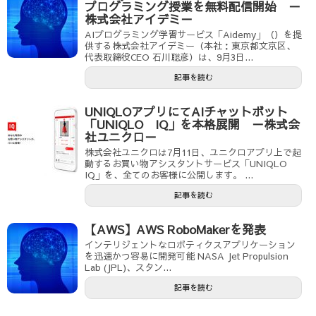
プログラミング授業を無料配信開始 －
株式会社アイデミ－
AIプログラミング学習サービス「Aidemy」（）を提
供する株式会社アイデミー（本社：東京都文京区、
代表取締役CEO 石川聡彦）は、9月3日...
記事を読む
UNIQLOアプリにてAIチャットボット
「UNIQLO IQ」を本格展開 －株式会
社ユニクロ－
株式会社ユニクロは7月11日、ユニクロアプリ上で起
動するお買い物アシスタントサービス「UNIQLO
IQ」を、全てのお客様に公開します。 ...
記事を読む
【AWS】AWS RoboMakerを発表
インテリジェントなロボティクスアプリケーション
を迅速かつ容易に開発可能 NASA Jet Propulsion
Lab (JPL)、スタン...
記事を読む