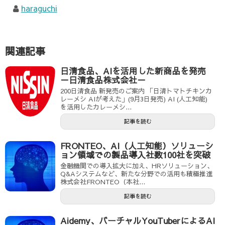
haraguchi
関連記事
日清食品、AIを活用した新商品を発売
－日清食品株式会社－
200日清食品 新発売のご案内 「日清トマトチキンカ
レーメシ AIが考えた」(9月3日発売) AI (人工知能)
を活用したカレーメシ...
記事を読む
FRONTEO、AI（人工知能）ソリューシ
ョン領域での製品導入社数100社を突破
金融機関での導入拡大に加え、HRソリューション、
Q&Aシステムなど、新たな分野での活用も積極推進
株式会社FRONTEO（本社...
記事を読む
Aidemy、バーチャルYouTuberによるAI