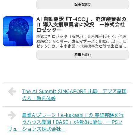
記事を読む
AI 自動翻訳『T-4OO』、経済産業省の
IT 導入支援事業者に採択 －株式会社
ロゼッタ－
株式会社ロゼッタ（所在地：東京都千代田区、代表
取締役：五石順一、東証マザーズ：6182、以下、ロ
ゼッタ）は、中小企業・小規模事業者等の生産性...
記事を読む
The AI Summit SINGAPORE 出展 アジア諸国
のＡＩ熱を体感
農業AIブレーン「e-kakashi」の 実証実験を行
うハウス農園「BASE」が横浜に誕生 －PSソ
リューションズ株式会社－