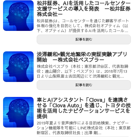
松井証券、AIを活用したコールセンター
支援サービスの導入を発表 －松井証券
株式会社－
松井証券(は、コールセンターを通じた顧客サポート
体制の強化を目的として、株式会社オプティム（以
下、オプティム）が提供するAIを活用したコール...
記事を読む
渋滞緩和×観光地繁栄の実証実験アプリ
開始 －株式会社ベスプラ－
株式会社ベスプラ（本社：東京都渋谷区、代表取締
役：遠山陽介、以下：ベスプラ）は、2018年7月13
日より山梨県富士吉田周辺にて渋滞緩和と観光...
記事を読む
車とAIアシスタント「Clova」を連携さ
せる「Clova Auto」を通じ、トヨタの技
術を活用したナビゲーションサービスを
提供
2019年夏より音声操作による目的地検索、ナビゲー
ション機能等を可能に LINE株式会社（本社：東京都
新宿区、代表取締役社長：出澤 剛...