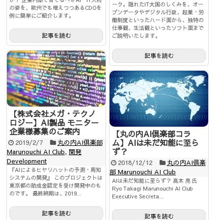
ーク。隠れたIT大国のしくみを、オー
の姿を、欧州でも増えつつあるCDOを
プンデータやデジタル行政、起業・労
例に簡単にご紹介します。
働制度といったハード面から、独特の
仕事観、生活観といったソフト面まで
記事を読む
ご説明いたします。
記事を読む
【株式会社メガ・テクノ
ロジー】AI製品 モニター
企業様募集のご案内
【丸の内AI倶楽部コラ
ム】AIは未だ知能に至ら
2019/2/7
丸の内AI倶楽部
ず？
Marunouchi AI Club
,
開発
Development
2018/12/12
丸の内AI倶楽
『AIによるヒヤリハットの予測・周知
部 Marunouchi AI Club
システムの開発』 このプロジェクトは
AIは未だ知能に至らず？ 髙木 亮 氏
東京都の助成金認定を受け開発中のも
Ryo Takagi Marunouchi AI Club
のです。 最終納期は、2019...
Executive Secreta...
記事を読む
記事を読む