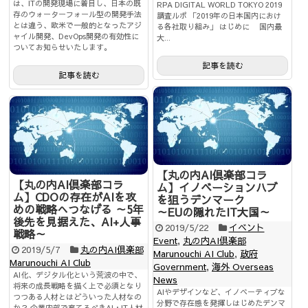
は、ITの開発現場に着目し、日本の既
RPA DIGITAL WORLD TOKYO 2019
存のウォーターフォール型の開発手法
調査ルポ 「2019年の日本国内におけ
とは違う、欧米で一般的となったアジ
る各社取り組み」 はじめに 国内最
ャイル開発、DevOps開発の有効性に
大...
ついてお知らせいたします。
記事を読む
記事を読む
【丸の内AI倶楽部コラ
【丸の内AI倶楽部コラ
ム】イノベーションハブ
ム】CDOの存在がAIを攻
を狙うデンマーク
めの戦略へつなげる ～5年
～EUの隠れたIT大国～
後先を見据えた、AI+人事
2019/5/22
イベント
戦略～
Event
,
丸の内AI倶楽部
2019/5/7
丸の内AI倶楽部
Marunouchi AI Club
,
政府
Marunouchi AI Club
Government
,
海外 Overseas
AI化、デジタル化という荒波の中で、
News
将来の成長戦略を描く上で必須となり
AIやデザインなど、イノベーティブな
つつある人材とはどういった人材なの
分野で存在感を発揮しはじめたデンマ
か？ 企業内部で育てるべきAI・IT人材